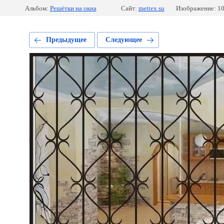
Альбом:
Решётки на окна
Сайт:
mettex.su
Изображение: 10
Предыдущее
Следующее